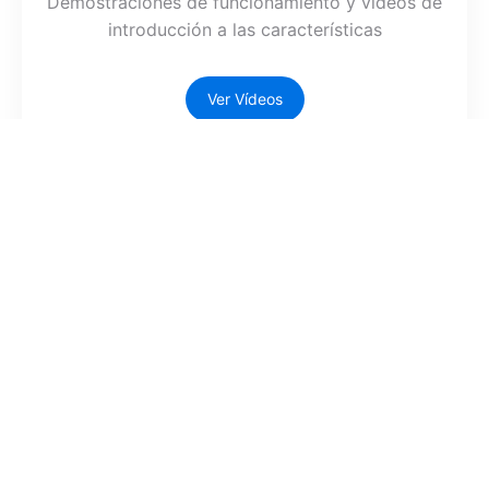
Demostraciones de funcionamiento y vídeos de
introducción a las características
Ver Vídeos
Documentación de la API
Especificaciones de la interfaz y guías para
desarrolladores
Ver Documentación